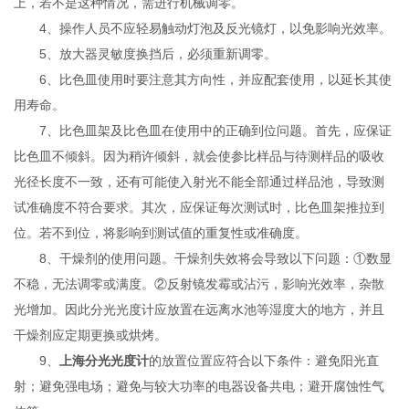
上，若不是这种情况，需进行机械调零。
4、操作人员不应轻易触动灯泡及反光镜灯，以免影响光效率。
5、放大器灵敏度换挡后，必须重新调零。
6、比色皿使用时要注意其方向性，并应配套使用，以延长其使
用寿命。
7、比色皿架及比色皿在使用中的正确到位问题。首先，应保证
比色皿不倾斜。因为稍许倾斜，就会使参比样品与待测样品的吸收
光径长度不一致，还有可能使入射光不能全部通过样品池，导致测
试准确度不符合要求。其次，应保证每次测试时，比色皿架推拉到
位。若不到位，将影响到测试值的重复性或准确度。
8、干燥剂的使用问题。干燥剂失效将会导致以下问题：①数显
不稳，无法调零或满度。②反射镜发霉或沾污，影响光效率，杂散
光增加。因此分光光度计应放置在远离水池等湿度大的地方，并且
干燥剂应定期更换或烘烤。
9、
上海分光光度计
的放置位置应符合以下条件：避免阳光直
射；避免强电场；避免与较大功率的电器设备共电；避开腐蚀性气