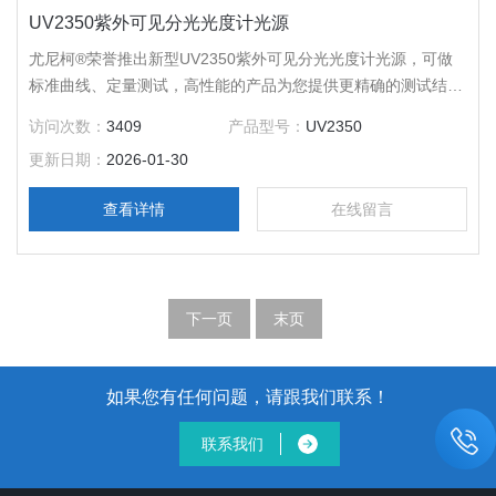
UV2350紫外可见分光光度计光源
尤尼柯®荣誉推出新型UV2350紫外可见分光光度计光源，可做
标准曲线、定量测试，高性能的产品为您提供更精确的测试结
果。LCD液晶显示屏方便您更直观、更快捷的读取数据，触摸按
访问次数：
3409
产品型号：
UV2350
钮让操作变得更简单，数据输入更快捷。内置大容量内存，可存
更新日期：
2026-01-30
储多达2000个测试模式。
查看详情
在线留言
下一页
末页
如果您有任何问题，请跟我们联系！
联系我们