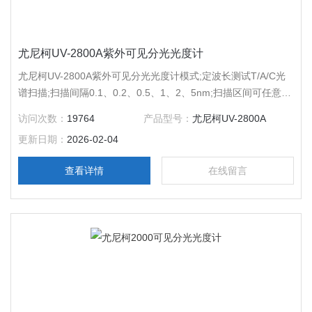
尤尼柯UV-2800A紫外可见分光光度计
尤尼柯UV-2800A紫外可见分光光度计模式;定波长测试T/A/C光
谱扫描;扫描间隔0.1、0.2、0.5、1、2、5nm;扫描区间可任意设
定;高、中、低3档扫描速度（Z高2500nm/min）;坐标参数设定,
访问次数：
19764
产品型号：
尤尼柯UV-2800A
扫描次数设定,T/A/E模式转换;寻找波峰、谷功能动力学试验（时
更新日期：
2026-02-04
间扫描）。
查看详情
在线留言