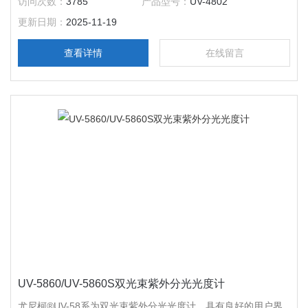
访问次数：
3785
产品型号：
UV-4802
工、等领域。GMP三级实验管理实满足制药、食品行业的强制
更新日期：
2025-11-19
性标准，*的质量管理和严格监测系统确
查看详情
在线留言
UV-5860/UV-5860S双光束紫外分光光度计
尤尼柯®UV-58系为双光束紫外分光光度计，具有良好的用户界