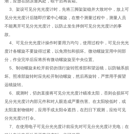
潮，应放在阴凉通风处，晾干后再装箱。
3、架设可见分光光度计时，先将三脚架架稳并大致对中，放上可
见分光光度计后随即拧紧中心螺旋，在整个测量过程中，测量人员
不能离开可见分光光度计，以防止发生摔倒可见分光光度计的事
故。
4、可见分光光度计操作时要用力均匀，使用过程中，可见分光光
度计各螺旋不要旋得过紧，以免滑扣和损坏。微动螺旋宜用中间部
分，作业完毕后应将所有微动螺旋旋至中央位置。
5、制动螺旋未松开前切勿强行旋转照准部和望远镜，以防轴系损
坏。照准部旋转时应先松开制动螺旋，然后再旋转，严禁用手握望
远镜旋转。
6、观测时，切勿直接将可见分光光度计瞄准太阳，否则会损坏可
见分光光度计内部元件和对人眼造成严重伤害。在太阳较低时，或
太阳直射物镜时，应用手或太阳伞遮挡，在烈日下观测，应给可见
分光光度计打伞。
7、在使用电子可见分光光度计前应先对可见分光光度计充电；在