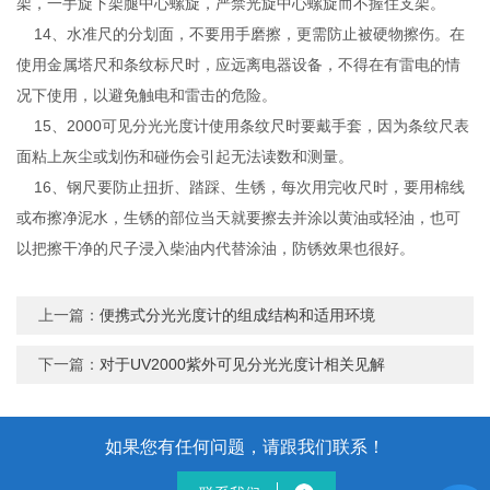
架，一手旋下架腿中心螺旋，严禁光旋中心螺旋而不握住支架。
14、水准尺的分划面，不要用手磨擦，更需防止被硬物擦伤。在
使用金属塔尺和条纹标尺时，应远离电器设备，不得在有雷电的情
况下使用，以避免触电和雷击的危险。
15、2000可见分光光度计使用条纹尺时要戴手套，因为条纹尺表
面粘上灰尘或划伤和碰伤会引起无法读数和测量。
16、钢尺要防止扭折、踏踩、生锈，每次用完收尺时，要用棉线
或布擦净泥水，生锈的部位当天就要擦去并涂以黄油或轻油，也可
以把擦干净的尺子浸入柴油内代替涂油，防锈效果也很好。
上一篇：
便携式分光光度计的组成结构和适用环境
下一篇：
对于UV2000紫外可见分光光度计相关见解
如果您有任何问题，请跟我们联系！