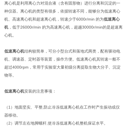
离心机是利用离心力对混合液（含有固形物）进行分离和沉淀的一
种仪器。离心机的类型有很多，依据转速不同，能够分为低速离心
机、高速离心机和超速离心机，转速少于6000r/min 的为
低速离心
机
，低于26000r/min 的为高速离心机，超越30000r/min的是超速离
心机。
低速离心机
结构较简单，可分小型台式和落地式两类，配有驱动电
机、调速器、定时器等装置，操作方便。低速离心机其转速一般不
超过4000rpm，常用于实验室大量初级分离提取生物大分子、沉淀
物等。
低速离心机
安装的注意事项：
（1）地面坚实、平整,防止冷冻低速离心机在工作时产生振动或仪
器移动。
（2）调节左右地脚螺杆,使冷冻低速离心机整机保证水平。