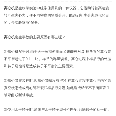
离心机
是生物学实验中经常使用到的一种仪器，它借助转轴高速旋
转产生离心力，使不同密度的物质分开。能达到初步分离纯化的目
的，是实验室*的仪器。
离心机
发生事故的主要原因有哪些呢？
①离心机配平时,由于天平长期使用而又未能校对,对称放置的离心管
不平衡超过了0.1～1g。样品的称量误差、离心过程中样品液的外溢
和转子腐蚀等是造成转子不平衡的主要因素。
②离心管在装样时,因离心管帽没有拧紧,在离心过程中离心腔内的高
真空状态造成离心管破裂和样品液外溢,如此造成转子不平衡而发生
轴弯曲或断轴事故。
③使用水平转子时,吊篮与水平转子型号不匹配,影响转子的动平衡。