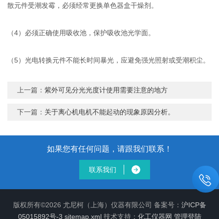
散元件受潮发霉，必须经常更换单色器盒干燥剂。
（4）必须正确使用吸收池，保护吸收池光学面。
（5）光电转换元件不能长时间暴光，应避免强光照射或受潮积尘。
上一篇：
紫外可见分光光度计使用需要注意的地方
下一篇：
关于离心机电机不能起动的现象原因分析。
如果您有任何问题，请跟我们联系！
联系我们
版权所有©2026 尤尼柯（上海）仪器有限公司 备案号：
沪ICP备
05015892号-3
sitemap.xml
技术支持：
化工仪器网
管理登陆