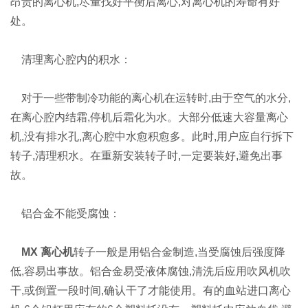
昂贵的离心机,尽量找好平衡后离心,对离心机的寿命有好
处。
清理离心腔内的积水：
对于一些带制冷功能的离心机在运转时,由于空气的水分,
在离心腔内结霜,停机后霜化为水。大部分低速大容量离心
机,没有排水孔,离心腔中水愈积愈多。此时,用户应自行拆下
转子,清理积水。在重新安装转子时,一定要装好,避免出事
故。
铝合金不能受腐蚀：
MX 离心机
转子一般是用铝合金制造,当受腐蚀后强度降
低,容易出事故。铝合金易受液体腐蚀,清洗后应用吹风机吹
干,或倒置一段时间,确认干了才能使用。有的血站进口离心