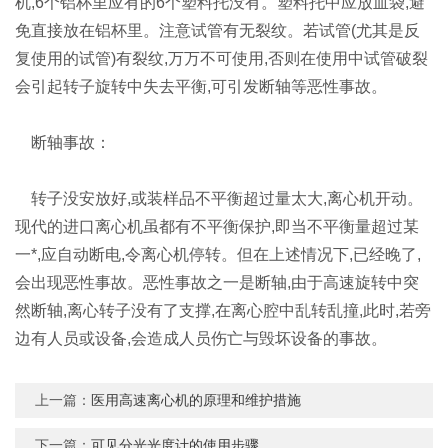
机,6个铝杯里应有的6个塑料托没有。塑料托中应放血袋,避
免直接放在铝杯里。注意试管有无裂纹。若试管(尤其是反
复使用的试管)有裂纹,万万不可使用,否则在使用中试管破裂
会引起转子旋转中失去平衡,可引发断轴等恶性事故。
断轴事故：
转子没安放好,或装样品不平衡超过量太大,离心机开动。
现代的进口离心机虽都有不平衡保护,即当不平衡量超过某
一*,应自动断电,令离心机停转。但在上述情况下,已经晚了,
会出现恶性事故。恶性事故之一是断轴,由于高速旋转中突
然断轴,离心转子没有了支撑,在离心腔中乱转乱撞,此时,若旁
边有人员或设备,会造成人员伤亡与毁坏设备的事故。
上一篇：
医用高速离心机的原理和维护措施
下一篇：
可见分光光度计的使用步骤