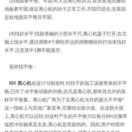
(3)地面要平整、牢固:对大型离心机而言,在安装地点搬动
地板要牢固,保证离心机的转子正常工作,不陷凹进去,安装固
定处地面应平整且牢固。
(4)找好水平:找较准确的小型水平尺,离心机盖子打开,在主
轴上找水平,通过调整4个脚轮旁边的调整螺栓的拧动来找好
水平,注意其中1脚不能落空。
装样找平衡：
MX 离心机
在设计与制造时,对转子的加工误差带来的不平
衡,已作了动平衡试验的补救,但凡是离心机,都有其允许的装
样不平衡量。离心机厂商为了在离心机允许的最大不平衡*
这一指标上与其他厂家竞争,尽量给出较大值。在这较大值
上,离心机可以运转,但这时产生的不平衡力以每分钟n次频率
猛然冲击轴承及支架,离心机是受损伤的。因此,用户对那些