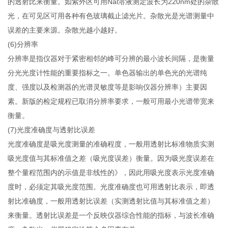
的透射比来衡量。如紫外区可用Nal溶液测定波长为220nm处的杂散
光，在可见区可用各种有色玻璃截止滤光片。杂散光是光谱测量中
误差的主要来源。杂散光越小越好。
(6)分辨率
分辨率是指仪器对于紧密相邻的峰可分辨的最小波长间隔，是衡量
分光光度计性能的重要指标之一。单色器输出的单色光的光谱纯
度、强度以及检测器的光谱灵敏度等是影响仪器分辨率）主要因
素。新版的检定规程已取消分辨率要求，一般可用最小光谱带宽来
衡量。
(7)光度准确度与透射比误差
光度准确度是吸光度测量的准确程度，一般用透射比标准物质实测
吸光度值与其标准值之差（吸光度误差）衡量。因为吸光度误差在
整个量程范围内的示值是非线性的》，因此用吸光度表示光度准确
度时，必须定其吸光度范围。光度准确度也可用透射比表示，即透
射比准确度，一般用透射比误差（实测透射比值与其标准值之差）
来衡量。透射比误差是一个反映仪器综合性能的指标，与波长准确