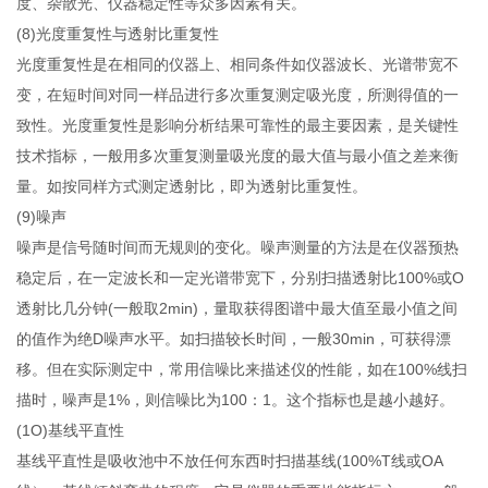
度、杂散光、仪器稳定性等众多因素有关。
(8)光度重复性与透射比重复性
光度重复性是在相同的仪器上、相同条件如仪器波长、光谱带宽不
变，在短时间对同一样品进行多次重复测定吸光度，所测得值的一
致性。光度重复性是影响分析结果可靠性的最主要因素，是关键性
技术指标，一般用多次重复测量吸光度的最大值与最小值之差来衡
量。如按同样方式测定透射比，即为透射比重复性。
(9)噪声
噪声是信号随时间而无规则的变化。噪声测量的方法是在仪器预热
稳定后，在一定波长和一定光谱带宽下，分别扫描透射比100%或O
透射比几分钟(一般取2min)，量取获得图谱中最大值至最小值之间
的值作为绝D噪声水平。如扫描较长时间，一般30min，可获得漂
移。但在实际测定中，常用信噪比来描述仪的性能，如在100%线扫
描时，噪声是1%，则信噪比为100：1。这个指标也是越小越好。
(1O)基线平直性
基线平直性是吸收池中不放任何东西时扫描基线(100%T线或OA