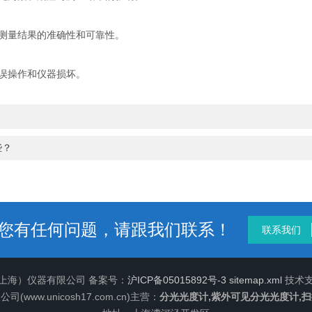
测量结果的准确性和可靠性。
误操作和仪器损坏。
些？
您有任何问题，请跟我们联系！
联系我们
（上海）仪器有限公司 备案号：
沪ICP备05015892号-3
sitemap.xml
技术
ww.unicosh17.com.cn)主营：
分光光度计,紫外可见分光光度计,