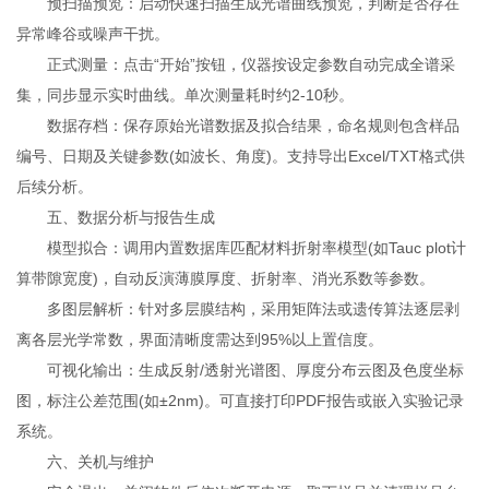
预扫描预览：启动快速扫描生成光谱曲线预览，判断是否存在
异常峰谷或噪声干扰。
正式测量：点击“开始”按钮，仪器按设定参数自动完成全谱采
集，同步显示实时曲线。单次测量耗时约2-10秒。
数据存档：保存原始光谱数据及拟合结果，命名规则包含样品
编号、日期及关键参数(如波长、角度)。支持导出Excel/TXT格式供
后续分析。
五、数据分析与报告生成
模型拟合：调用内置数据库匹配材料折射率模型(如Tauc plot计
算带隙宽度)，自动反演薄膜厚度、折射率、消光系数等参数。
多图层解析：针对多层膜结构，采用矩阵法或遗传算法逐层剥
离各层光学常数，界面清晰度需达到95%以上置信度。
可视化输出：生成反射/透射光谱图、厚度分布云图及色度坐标
图，标注公差范围(如±2nm)。可直接打印PDF报告或嵌入实验记录
系统。
六、关机与维护