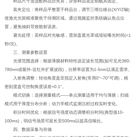
样品尺寸需适配样品台夹具，异形样品需定制载具固定。
装夹定位：将样品平整置于样品台，调节三维位移台(X/Y/Z轴)
使激光光斑精准聚焦于待测区域。通过视频监控系统确认焦点位
置，避免倾斜导致散射误差。
避光处理：若样品对光敏感，需加盖遮光罩或缩短曝光时间(<1
秒/次)。
三、测量参数设置
光谱范围选择：根据薄膜材料特性设定波长范围(如可见光380-
780nm或紫外-近红外扩展波段)，分辨率设置为1-5nm以满足需求。
入射角调整：转动角度盘至指定入射角(常用0°~70°可调)，精
密刻度盘可控制角度误差<0.1°。
模式切换：选择测量模式——单点测量适用于均匀薄膜；扫描
模式用于厚度分布分析；动力学模式监测沉积过程实时变化。
积分时间优化：根据信号强度动态调整积分时间(典型值10-
100ms)，弱信号场景可延长至500ms以提高信噪比。
四、数据采集与存储