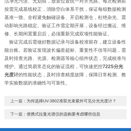
洁净无污渍、无划痕，放置位置统一对齐光路。每次检测前
按需完成基线校正，消除空白体系干扰，保证每组数据检测
基准一致。全程避免触碰设备、开启检测仓，杜绝杂光、震
动影响光路稳定。验证工作需定期开展，设备经过搬运、维
修、长期闲置重启后，必须重新完成双项性能验证。
验证完成后需做好数据记录与设备校准留存，建立设备性
能台账。若验证发现波长偏差超标、重复性不佳等问题，需
及时排查光路、光源、检测器等核心组件状态，完成校准与
维护。通过简易常态化的验证流程，可快速把控
722S分光
光度计
的性能状态，及时排查精度故障，保障日常检测、教
学实验数据的准确性与可靠性。
上一篇：
为何选择UV-3802准双光束紫外可见分光光度计？
下一篇：
便携式拉曼光谱仪的选购要考虑哪些信息