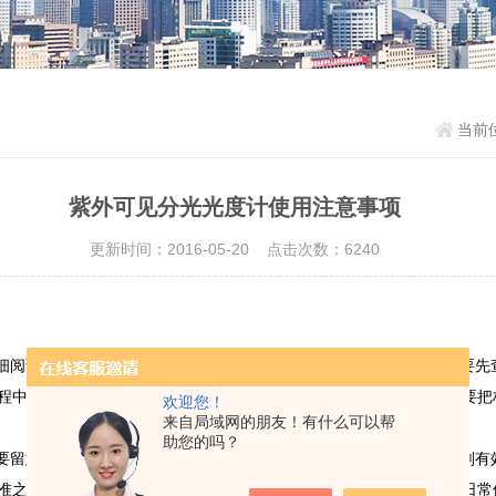
当前
紫外可见分光光度计使用注意事项
更新时间：2016-05-20 点击次数：6240
细阅读仪器安全操作手册，否则严禁操作仪器。准备操作仪器前，需要先
程中，操作员应该尽量避免对镜灯的触碰，放大器使用过后，一定需要把
欢迎您！
来自局域网的朋友！有什么可以帮
助您的吗？
要留意一下机器的干燥剂，因为这是非常重要的。通常情况下，干燥剂有
准之外，很容易使反射镜变得污秽，从而使得光线率不准确。因此，日常