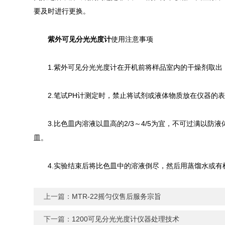
要及时进行更换。
紫外可见分光光度计
使用注意事项
1.紫外可见分光光度计在开机前将样品室内的干燥剂取出
2.笔试PH计测定时，禁止将试剂或液体物质放在仪器的表
3.比色皿内溶液以皿高的2/3～4/5为宜，不可过满以
皿。
4.实验结束后将比色皿中的溶液倒尽，然后用蒸馏水或有
上一篇：
MTR-22摇匀仪售后服务宗旨
下一篇：
1200可见分光光度计仪器处理技术