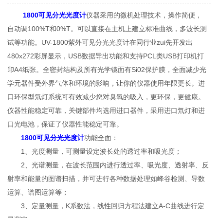
1800可见分光光度计
仪器采用的微机处理技术，操作简便，
自动调100%T和0%T。可以直接在主机上建立标准曲线，多波长测
试等功能。UV-1800紫外可见分光光度计在同行业zui先开发出
480x272彩屏显示，USB数据导出功能和支持PCL类USB打印机打
印A4纸张。全密封结构及所有光学镜面有Si02保护膜，全面减少光
学元器件受外界气体和环境的影响，让你的仪器使用年限更长。进
口环保型氘灯系统可有效减少您对臭氧的吸入，更环保，更健康。
仪器性能稳定可靠，关键部件均选用进口器件，采用进口氘灯和进
口光电池，保证了仪器性能稳定可靠。
1800可见分光光度计
功能全面：
1、光度测量，可测量设定波长处的透过率和吸光度；
2、光谱测量，在波长范围内进行透过率、吸光度、透射率、反
射率和能量的图谱扫描，并可进行各种数据处理如峰谷检测、导数
运算、谱图运算等；
3、定量测量，K系数法，线性回归方程法建立A-C曲线进行定