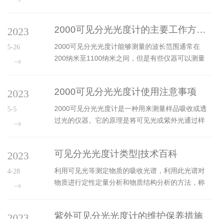
射后产生的拉曼散射位移来研究样品物质成分、结
构乃至含量，是一种新型的物化分析方法和实用检
2000可见分光光度计的主要工作方式解析
2023
测方法。主要适用于科研院所、高等院校物理和化
学实验室、生物及医学领域等光学方面，研究物质
2000可见分光光度计能够测量的波长范围通常在
5-26
成分的判定与确认;可以应用于石油产品的快速分类
200纳米至1100纳米之间，但是有些仪器可以测量
和成分定性定量分析;地质勘探的现场分析研究。该
更宽波长范围。在分光器中，光源经过分光镜后被
仪器以其结构简单、操作简便、测量快速高效准
分成不同波长的光束，这些光束分别进入样品池
确，以低波数测量能力著称;采用共焦光路设计以获
2000可见分光光度计使用注意事项
2023
中。样品会吸收一些光，转换成热能释放出去。吸
得更高分辨率，可对样品表面进行um级...
收光的量取决于样品的性质和测量的波长。吸收光
2000可见分光光度计是一种用来测量样品吸收或透
5-5
量在光电检测器中被测量并转换成一个电信号。这
过光的仪器。它的原理是将可见光或紫外光通过样
个电信号被放大，然后用于计算出样品吸收的光
品，然后测量有多少光被吸收或透过，以此来分析
量。1.样品池和比色池中积累的样品残留物会影响测
样品的性质。主要由以下三个部分组成：光源、分
量结果的准确性，因此定期清洁样品池和比色池至
可见分光光度计类型|技术百科
2023
光器和光电检测器。光源主要发出可见光或紫外
关重要。2.光学通道包括光源、单...
光，通常是在特定波长下工作的灯泡或激光器。分
利用可见光等测定物质的吸收光谱，利用此光谱对
4-28
光器将发出的光源分成不同的波长并且将它们转向
物质进行定性定量分析和物质结构分析的方法，称
样品池中。样品池通常是一个石英或玻璃管，用于
为分光光度法，使用的仪器是分光光度计。可见分
保持样品。光电检测器用于检测透过样品的光量或
光光度计是一种结构简洁、使用方便的分光光度
样品吸收的光量，既可以是光电二极管，也可以是
紫外可见分光光度计的维护保养措施
2023
计，主要是由电光系统、光学系统、光电系统、电