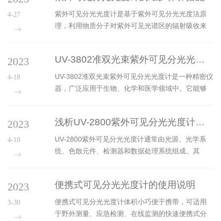
光电倍增管。具有广泛的应用，如饮用水、...
子系统、输出打印系统和数据处理系统组成。可见
紫外可见分光光度计是基于紫外可见分光光度法原
4-27
分光光度计有哪些类型？1、单光束单个光束指的是
理，利用物质分子对紫外可见光谱区的辐射吸收来
从光源发出的光，通过单色器等。一系列光学元件
进行分析的一种分析仪器。主要由光源、单色器、
穿过吸收单元，并且当在探测器上照射时总是被照
吸收池、检测器和信号处理器等部件组成。广泛应
射为光束。它只有一束光，一个比色皿和一个光电
UV-3802准双光束紫外可见分光光度计是一种精密仪器
2023
用于化学、生物、制药及医药等领域。紫外可见分
转换器。工作时，光路首先通过多特定溶液，...
光光度计利用液体的表面特性，只需少量样品即可
UV-3802准双光束紫外可见分光光度计是一种精密仪
4-18
在检测臂之间形成标准液柱，取代了传统检测中的
器，广泛应用于生物、化学和医学领域中。它能够
比色皿。既节省了样本，又减少了传统检测带来的
在紫外、可见和近红外光谱范围内测量物质的光学
误差。内置核酸、紫外可见、蛋白质、细胞培养、
性质。由两个光无源的通道组成：样品与参比，以
染料标记等常用检测方法，可变光路检测实现了
浅析UV-2800紫外可见分光光度计的工作流程
2023
及一个检测器。样品通过样品被试细胞进入通道，
0.5ul的最小样品用量，适用于无需稀释直...
参考通道仅通过溶剂(或其他无色液)进入。将显微调
UV-2800紫外可见分光光度计通常由光源、光学系
4-10
制方式应用到两个通道中可以生成比率信号，并消
统、色散元件、检测器和数据处理系统组成。其
除了对可见光透过率变化的影响。样品和参比通道
中，光源是仪器的能量来源，常用的有高频灯、灯
中的光都经过单色仪进行分光，再由光散射器进一
和金属卤素灯等。光学系统将光源发出的光束分散
步分散(增加单色纯度)，被dA/dλ探测器测量。检测
便携式可见分光光度计的使用说明
2023
成不同波长的光束，用于分析不同波长的吸收光
器采集两个信号并输出...
谱。色散元件将不同波长的光束分离成单色光，用
便携式可见分光光度计体积小巧便于携带，可适用
3-30
于测量不同波长处的吸光度。检测器将吸收光谱转
于野外测量、应急检测、在线监测的快速便携式分