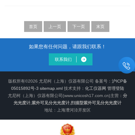
换成电信号，用于信号处理和数据分析。数据处理
析仪。可做标准曲线、定量测试，性能的产品为您
系统用于处理和分析数据，输出分析结果。是一种
提供更的测试结果。具体使用方法：（1）仪器预
用于测量物质吸收光谱的分析仪器。它的工作原理
热。打开样品室盖（光门自动关闭）。开启电源，
基于物质吸收光谱的特征，通过测量待测物...
指示灯亮，仪器预热20min。选择开关置于“T”旋
首页
上一页
下一页
末页
钮，使数字显示为“00.0”。（2）旋动波长手轮，把
所需波长对准刻度线。（3）将装有溶液的比色皿放
置比色架中，令参比溶液置于光路。（4）盖上样品
如果您有任何问题，请跟我们联系！
室盖，调节透光率“100％T”旋钮，使数字显示
联系我们
为“100.0T”。...
版权所有©2026 尤尼柯（上海）仪器有限公司 备案号：
沪ICP备
05015892号-3
sitemap.xml
技术支持：
化工仪器网
管理登陆
尤尼柯（上海）仪器有限公司(www.unicosh17.com.cn)主营：
分
光光度计,紫外可见分光光度计,扫描型紫外可见分光光度计
地址：上海漕河泾开发区