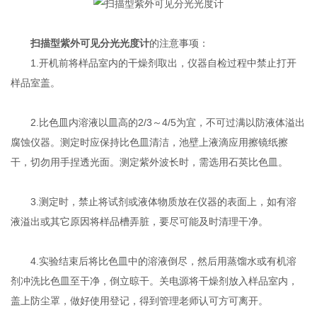
扫描型紫外可见分光光度计
的注意事项：
1.开机前将样品室内的干燥剂取出，仪器自检过程中禁止打开
样品室盖。
2.比色皿内溶液以皿高的2/3～4/5为宜，不可过满以防液体溢出
腐蚀仪器。测定时应保持比色皿清洁，池壁上液滴应用擦镜纸擦
干，切勿用手捏透光面。测定紫外波长时，需选用石英比色皿。
3.测定时，禁止将试剂或液体物质放在仪器的表面上，如有溶
液溢出或其它原因将样品槽弄脏，要尽可能及时清理干净。
4.实验结束后将比色皿中的溶液倒尽，然后用蒸馏水或有机溶
剂冲洗比色皿至干净，倒立晾干。关电源将干燥剂放入样品室内，
盖上防尘罩，做好使用登记，得到管理老师认可方可离开。