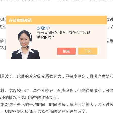
透明，无明显悬浮颗粒或气泡。若样品浑浊，需通过离心或过
线性区间内。浓度过高会导致吸收值超过合理范围，引起误差；
欢迎您！
来自局域网的朋友！有什么可以帮
助您的吗？
的高度清洁，无指纹、油污或划痕。使用前后需用适当的溶剂
挥发性或有腐蚀性的样品，需确保比色皿的密封性与兼容性。
波长，此处的摩尔吸光系数更大，灵敏度更高，且吸光度随波
。宽度较小时，单色性较好，分辨率高，但光通量减小，可能
光强的情况下选用适中的狭缝宽度。
对信号变化的平均时间。时间过短，噪声可能较大；时间过长
量，则需根据反应速度选择合适的采样间隔与速度。