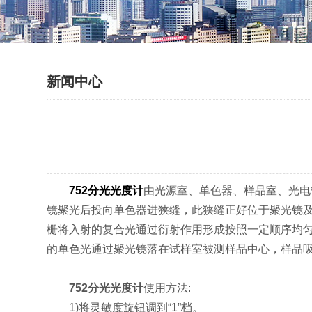
新闻中心
752分光光度计
由光源室、单色器、样品室、光电
镜聚光后投向单色器进狭缝，此狭缝正好位于聚光镜
栅将入射的复合光通过衍射作用形成按照一定顺序均
的单色光通过聚光镜落在试样室被测样品中心，样品
752分光光度计
使用方法:
1)将灵敏度旋钮调到“1”档。