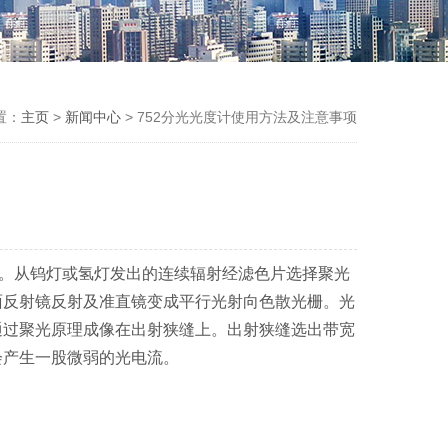
置：
主页
>
新闻中心
> 752分光光度计使用方法及注意事项
。从钨灯或氢灯发出的连续辐射经滤色片选择聚光
面反射镜反射及准直镜变成平行光射向色散光栅。光
通过聚光原理成像在出射狭缝上。出射狭缝选出带宽
会产生一股微弱的光电流。