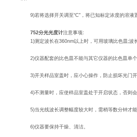
9)若将选择开关调至“C”，将已知标定浓度的溶液
752分光光度计
注意事项:
1)测定波长在360nm以上时，可用玻璃比色皿;波
2)仪器配套的比色皿不能与其它仪器的比色皿单个
3)开关样品室盖时，应小心操作，防止损坏光门
4)不测量时，应使样品室盖处于开启状态，否则会
5)当光线波长调整幅度较大时，需稍等数分钟才能
6)仪器要保持干燥、清洁。