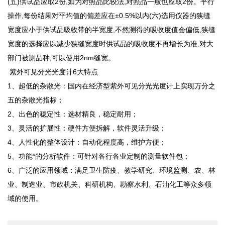
(五)供试品应取2份,如为对照品比较法,对照品一般也应取2份。平行
操作,每份结果对平均值的偏差应在±0.5%以内(六)选用仪器的狭缝
宽度应小于供试品吸收带的半宽度,不然测得的吸收度值会偏低,狭缝
宽度的选择应以减少狭缝宽度时供试品的吸收度不再增长为准,对大
部门被测品种,可以使用2nm缝宽。
紫外可见分光光度计6大特点
1、超低的杂散光：国内在经济型紫外可见分光光度计上实现万分之
五的杂散光指标；
2、出色的稳定性：选材精良，稳定耐用；
3、灵活的扩展性：硬件方便拆解，软件灵活升级；
4、人性化的整体设计：自动化程度高，维护方便；
5、功能*的分析软件：可针对各行各业定制的测量软件包；
6、广泛的应用领域：满足卫生防疫、教学研究、环境监测、农、林
业、制造业、市政机关、科研机构、勘察水利、石油化工等众多领
域的使用。