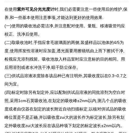
在使用
紫外可见分光光度计
时,我们必需要注意一些使用后的维护,保
养,和一些基本使用注意事项,才能达到更好的使用效果.
(一)使用的吸收池必需洁净,并注意配对使用。量瓶、移液吸管均应
校正、洗净后使用。
(二)取吸收池时,手指应拿毛玻璃面的两侧,装盛样品以池体的4/5为
度,使用挥发性溶液时应加盖,透光面要用擦镜纸由上而下擦拭干净,
检视应无溶剂残留。吸收池放入样品室时应注意标的目的相同。用
后用溶剂或者水冲洗干净,晾干防尘保存。
(三)供试品溶液浓度除各该品种已有注明外,其吸收度以在0.3~0.7之
间为宜。
(四)标定时除另有划定外,应以配制供试品溶液的同批溶剂为空白对
照,采用1cm石英吸收池,在划定的吸收峰±2nm以内,测几个点的吸收
度或者由仪器在划定的波长附近自动扫描标定,以核对供试品的吸收
峰位置是不是正确,并以吸收度zui大的波长作为标定波长,除另有划
定外吸收度zui大波长应在该品种项下划定的标定波长±2nm以内。