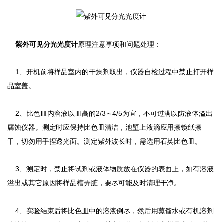
紫外可见分光光度计
原理注意事项和问题处理：
1、开机前将样品室内的干燥剂取出，仪器自检过程中禁止打开样
品室盖。
2、比色皿内溶液以皿高的2/3～4/5为宜，不可过满以防液体溢出
腐蚀仪器。测定时应保持比色皿清洁，池壁上液滴应用擦镜纸擦
干，切勿用手捏透光面。测定紫外波长时，需选用石英比色皿。
3、测定时，禁止将试剂或液体物质放在仪器的表面上，如有溶液
溢出或其它原因将样品槽弄脏，要尽可能及时清理干净。
4、实验结束后将比色皿中的溶液倒尽，然后用蒸馏水或有机溶剂