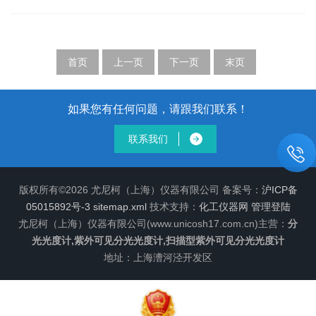
一致，均基于朗伯-比尔定律。仪器由光源、单色
光控制及稳定性四大维度展开系统化操作。以下是
器、样品池、检测器和数据处理系统组成。光源发
基于现行技术规范与实践经验的综合校准方案：
出连续的紫外可见光谱，经过单色器分光后，得到
一、核心参数校准1.波长准确度与重复性校准-标准
特定波长的单色光；单色光照射到样品池中的...
物质选择-可见区专用：采用镨钕玻璃滤光片(特征吸
首页
上一页
下一页
末页
收峰536.33nm)或汞灯(546.07nm)，通过扫描特征
峰位验证波长示值误差。-替代方案：若缺乏专用标
准物，可利用已知最大吸收波长的溶液进行验证。-
如果您有任何问题，请跟我们联系！
校准流程-将标准物质置于光路，全波段扫描并记录
联系我们
峰值波长，...
版权所有©2026 尤尼柯（上海）仪器有限公司 备案号：
沪ICP备
05015892号-3
sitemap.xml
技术支持：
化工仪器网
管理登陆
尤尼柯（上海）仪器有限公司(www.unicosh17.com.cn)主营：
分
光光度计,紫外可见分光光度计,扫描型紫外可见分光光度计
地址：上海漕河泾开发区