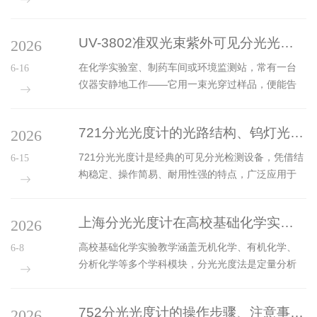
能指标、功能适配性、品牌选择等维度进行系统解
析：一、需求分析：明确应用场景与目标1.检测对象
UV-3802准双光束紫外可见分光光度计是如何“读取”分子信息的？
2026
与目的-物质类型：确定待测物形态(固体、液体、粉
末或气体)及成分复杂性。例如，食品检测需覆盖农
在化学实验室、制药车间或环境监测站，常有一台
6-16
药残留、非法添加剂。-定性/定量需求：快速筛查以
仪器安静地工作——它用一束光穿过样品，便能告
定性为主，科研用途则需高精度定量能力。2.使用环
诉研究人员其中含有多少成分。这台仪器就是UV-
境-实验室场景：优先选择高分辨率(≤4cm⁻¹)和稳定
3802准双光束紫外可见分光光度计。它如何实现这
性优异的设备，确保数据可重复性。-户外/工业现
721分光光度计的光路结构、钨灯光源与光电管检测器维护
2026
种“读心术”？又为何受到实验室青睐？紫外可见分光
场：需满足...
光度法的核心，在于物质分子对特定波长光的选择
721分光光度计是经典的可见分光检测设备，凭借结
6-15
性吸收。当一束连续波长的紫外或可见光照射到样
构稳定、操作简易、耐用性强的特点，广泛应用于
品上时，样品中的分子会吸收与其能级跃迁相匹配
教学实验室与基础检测场景。设备的核心性能由光
的光子能量。这种吸收强度与物质浓度之间存在定
路结构、钨灯光源与光电管检测器三大核心模块决
量关系，遵循朗伯-比尔定律：吸光度A=εbc(ε为摩尔
上海分光光度计在高校基础化学实验教学中的广泛应用
2026
定，掌握各模块结构原理与标准化维护方法，可有
吸光系数，b为光程，...
效规避设备故障，稳定检测精度，延长仪器整体使
高校基础化学实验教学涵盖无机化学、有机化学、
6-8
用寿命。721分光光度计拥有成熟的集成式光路结
分析化学等多个学科模块，分光光度法是定量分析
构，为精准检测提供基础支撑。其光路系统采用直
实验的核心教学内容。上海分光光度计凭借稳定的
射式光学设计，核心组成包含光源组件、聚光镜、
性能、简洁的操作体系与适配教学场景的设计特
色散棱镜、狭缝结构、检测光路与接收组件，整体
752分光光度计的操作步骤、注意事项与日常维护保养
2026
点，成为国内高校基础化学实验室的主流设备，广