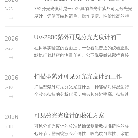
光路布局紧凑、稳定性强。工作过程中...
泛应用于课堂教学、实训实操与基础科研辅助，为
752分光光度计是一种经典的单光束紫外可见分光光
5-25
实验教学标准化、规范化提供重要支撑。该类设备
度计，凭借其结构简单、操作便捷、性价比高的特
适配高校基础实验的核心教学场景，覆盖多学科基
点，广泛应用于教学、科研、工业检测等领域。规
础检测需求。在分析化学教学中，主要用于物质定
范的操作步骤、严格的注意事项和科学的日常维护
量检测、标准曲线绘制、样品浓度测定等核心实
UV-2800紫外可见分光光度计的工作原理与应用
2026
保养，是确保仪器长期稳定运行、保障检测结果准
验，帮助学生掌握分光光度法的基本原理与定量分...
确性的关键。752分光光度计的操作步骤主要包括开
在科学实验室的台面上，一台看似普通的仪器正默
5-25
机预热、波长校准、样品测量和关机清理四个环
默执行着精密的测量任务。它不像显微镜那样直接
节。开机预热时，需先打开仪器电源，预热一段时
呈现微观世界的形态，也不像色谱仪那样分离复杂
间，使光源和检测器达到热平衡，确保仪器性能稳
混合物，但它拥有一种特殊的能力——通过光线与
定；波长校准需使用标准滤光片，验证波长的准确
扫描型紫外可见分光光度计的工作原理与光谱扫描功能
2026
物质相互作用产生的信号，揭示出物质内在的组成
性，若偏差超出允许范围，需进行调整...
与浓度信息。这种仪器就是紫外可见分光光度计，
扫描型紫外可见分光光度计是一种能够对样品进行
5-18
而UV-2800紫外可见分光光度计是其中一种常见型
全波长扫描的分析仪器，凭借其分辨率高、扫描速
号，在化学、生物、环境监测等领域发挥着基础性
度快、功能全的特点，在化学、生物、医药等领域
作用。要理解这台仪器的作用，需要从光与物质相
的科研和检测中得到广泛应用。其工作原理基于物
互作用的基本原理说起。当一束特定波长的光穿过
可见分光光度计的校准方案
2026
质的紫外可见吸收特性，光谱扫描功能则是其核心
样品溶液时，溶液中的分子会吸收部分...
优势，能够为样品的定性、定量分析提供全面的光
可见分光光度计的校准是确保测量数据准确性的核
5-18
谱信息。工作原理与普通紫外可见分光光度计基本
心环节，需围绕波长准确性、吸光度可靠性、杂散