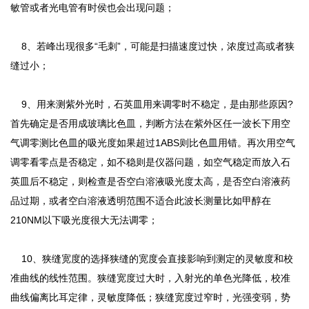
敏管或者光电管有时侯也会出现问题；
8、若峰出现很多“毛刺”，可能是扫描速度过快，浓度过高或者狭
缝过小；
9、用来测紫外光时，石英皿用来调零时不稳定，是由那些原因?
首先确定是否用成玻璃比色皿，判断方法在紫外区任一波长下用空
气调零测比色皿的吸光度如果超过1ABS则比色皿用错。再次用空气
调零看零点是否稳定，如不稳则是仪器问题，如空气稳定而放入石
英皿后不稳定，则检查是否空白溶液吸光度太高，是否空白溶液药
品过期，或者空白溶液透明范围不适合此波长测量比如甲醇在
210NM以下吸光度很大无法调零；
10、狭缝宽度的选择狭缝的宽度会直接影响到测定的灵敏度和校
准曲线的线性范围。狭缝宽度过大时，入射光的单色光降低，校准
曲线偏离比耳定律，灵敏度降低；狭缝宽度过窄时，光强变弱，势