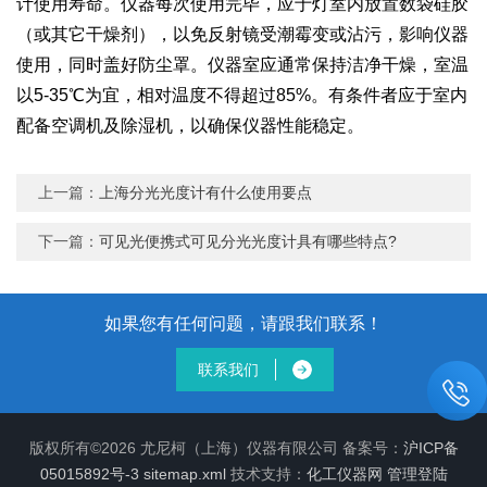
计使用寿命。仪器每次使用完毕，应于灯室内放置数袋硅胶
（或其它干燥剂），以免反射镜受潮霉变或沾污，影响仪器
使用，同时盖好防尘罩。仪器室应通常保持洁净干燥，室温
以5-35℃为宜，相对温度不得超过85%。有条件者应于室内
配备空调机及除湿机，以确保仪器性能稳定。
上一篇：
上海分光光度计有什么使用要点
下一篇：
可见光便携式可见分光光度计具有哪些特点?
如果您有任何问题，请跟我们联系！
联系我们
版权所有©2026 尤尼柯（上海）仪器有限公司 备案号：
沪ICP备
05015892号-3
sitemap.xml
技术支持：
化工仪器网
管理登陆