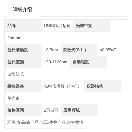
详细介绍
品牌
UNICO/尤尼柯
光谱带宽
2nmnm
波长准确度
±0.5nm
杂散光(S.L.)
≤0.05%T
波长范围
190-1100nm
自动程度
自动波长
接收器类
光电倍增管（PMT）
仪器结构
单光束
价格区间
2万-3万
应用领域
环保,食品/农产品,化工,生物产业,农林牧渔