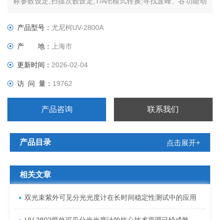
标参数设定,扫描次数设定,T/A/E模式转换;寻找波峰、谷功能动
力学试验（时间扫描）。
产品型号：
尤尼柯UV-2800A
产 地：
上海市
更新时间：
2026-02-04
访 问 量：
19762
产品咨询
联系我们
产品目录
点击展开+
相关文章
双光束紫外可见分光光度计在长时间稳定性测试中的应用