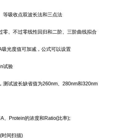
、等吸收点双波长法和三点法
过零、不过零线性回归和二阶、三阶曲线拟合
B-A吸光度值可加减，公式可以设置
in试验
试波长缺省值为260nm、280nm和320nm
Protein的浓度和Ratio(比率);
时间扫描)