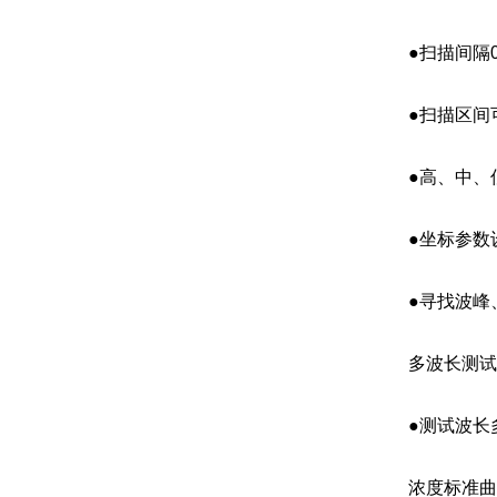
●扫描间隔0.1
●扫描区间
●高、中、低三
●坐标参数设
●寻找波峰
多波长测试
●测试波长多
浓度标准曲