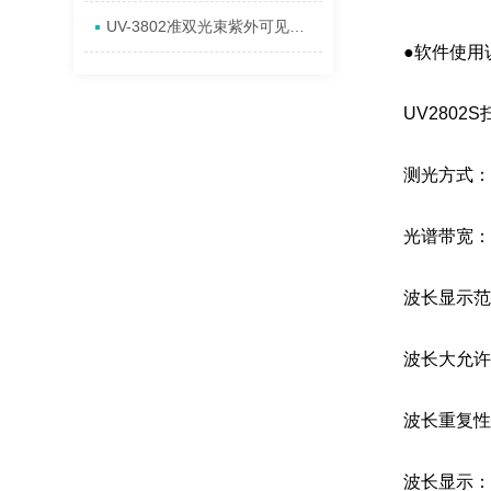
UV-3802准双光束紫外可见分光光度计是如何“读取”分子信息的？
●软件使用说
UV2802
测光方式：
光谱带宽：0.5
波长显示范围：
波长大允许误差
波长重复性：≤
波长显示：0