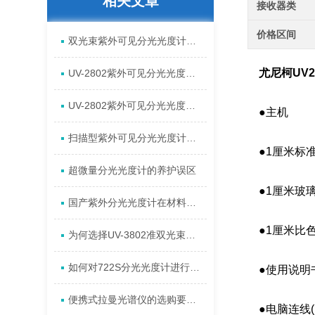
相关文章
接收器类
价格区间
双光束紫外可见分光光度计在长时间稳定性测试中的应用
尤尼柯UV
UV-2802紫外可见分光光度计的核心技术原理已经成熟
UV-2802紫外可见分光光度计是实验室中值得信赖的分析工具
●主机
扫描型紫外可见分光光度计的定量测定功能操作指南
●1厘米标准
超微量分光光度计的养护误区
●1厘米玻璃
国产紫外分光光度计在材料、化学研究中的光谱扫描应用
●1厘米比色
为何选择UV-3802准双光束紫外可见分光光度计？
如何对722S分光光度计进行简单的波长准确性与重复性验证？
●使用说明书
便携式拉曼光谱仪的选购要考虑哪些信息
●电脑连线(