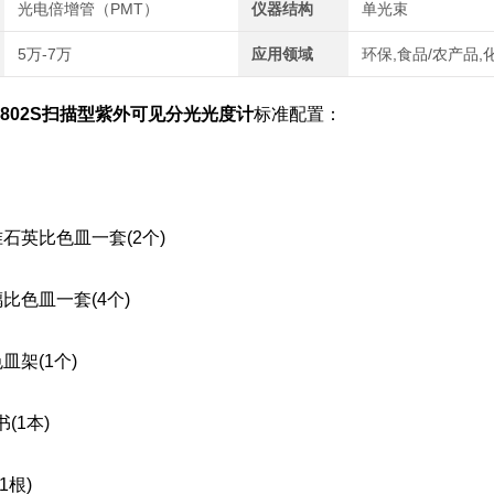
光电倍增管（PMT）
仪器结构
单光束
5万-7万
应用领域
环保,食品/农产品,
2802S扫描型紫外可见分光光度计
标准配置：
石英比色皿一套(2个)
比色皿一套(4个)
皿架(1个)
(1本)
1根)