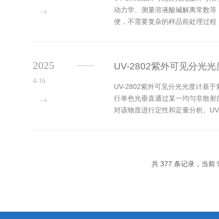
动力学、测量溶液酸碱解离常数等
便，不需要复杂的样品前处理过程，
等，如测定有机化合物的官能团、化学
2025
UV-2802紫外可见分
4-16
UV-2802紫外可见分光光度计基
行单色光垂直通过某一均匀非散射
对该物质进行定性和定量分析。UV-28
共 377 条记录，当前 9