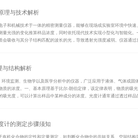
原理与技术解析
电子和机械技术于一体的精密测量仪器，能够在现场或实验室环境中快速
量光强的变化推算样品浓度，同时依托现代技术实现小型化与智能化。​​一
质会吸收与其分子结构匹配的波长的光，导致透射光强度减弱。仪器通过
。光强的...
理与结构解析
学、环境监测、生物学以及医学分析中的仪器，广泛应用于液体、气体或固
物质的浓度。一、基本原理基于比尔-朗伯定律，该定律表明，物质的吸
的吸光度，可以计算出样品中某种成分的浓度。光度计通常通过透过样品
，然后通过...
光度计的测定步骤须知
可用于有机化合物的定性和定量测定，如判断化合物中的共轭关系、空间结