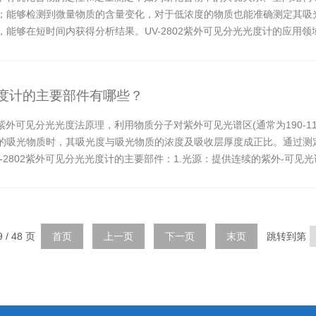
；能够检测到微量物质的含量变化，对于低浓度的物质也能准确测定其吸
能够在短时间内获得分析结果。UV-2802紫外可见分光光度计的应用领
...
光光度计的主要部件有哪些？
于紫外可见分光光度法原理，利用物质分子对紫外可见光谱区(通常为190-
的吸光物质时，其吸光度与吸光物质的浓度及吸收层厚度成正比。通过测
02紫外可见分光光度计的主要部件：1.光源：提供连续的紫外-可见光谱，如钨灯(
 / 48 页
首页
上一页
下一页
末页
跳转到第