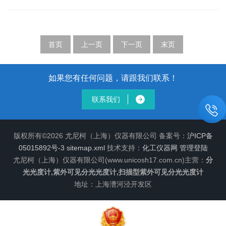
配度，避免因波长偏移导致分析误差。光度校准则
型紫外可见分光光度计通过高精度捕获光谱数据，
使用高纯度中性滤光片，检测仪器对不同透光率信
成为解析物质微观特性的核心仪器。​​1、工作原理：
号的响应准确性，确保吸光度读数与真实值一致。
从光吸收到光谱图构建​​其核心基于物质对特定波长
基线校准是在无样品状态下，通过调整参比光路...
光的吸收规律——当复合光穿过样品时，不同波长
首页
上一页
下一页
末页
的光因被选择性吸收而强度衰减。仪器通过单色器
将光源发出的复合光分解为连续的单色光，逐一波
长照射样品并检测透射光强度，将吸光度与波长对
如果您有任何问题，请跟我们联系！
应绘制成光谱图。这一过程实现了对物质吸收峰位
联系我们
置、强度及宽度的精准捕捉，直接...
版权所有©2026 尤尼柯（上海）仪器有限公司 备案号：
沪ICP备
05015892号-3
sitemap.xml
技术支持：
化工仪器网
管理登陆
尤尼柯（上海）仪器有限公司(www.unicosh17.com.cn)主营：
分
光光度计,紫外可见分光光度计,扫描型紫外可见分光光度计
地址：上海漕河泾开发区