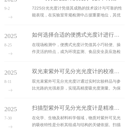
皿或样品池，确保其清洁透明且无划痕。对于...
运行，使光源与检测系统达到工作状态，减少因温
722S分光光度计凭借其成熟的技术设计与可靠的性
9-2
度波动导致的初始误差。零点校准需使用空白溶剂
能表现，在实验室常规检测中占据重要地位，其优
作为参比，将比色皿放入样品池并归零吸光度，消
势与技术特点集中体现在多个关键维度。1、核心优
除背景干扰。标准曲线校准或单点校准则需根据检
势在于操作便捷与结果可靠。仪器采用直观的交互
测需求，选用已知浓度的标准溶液，通过仪器测定
如何选择合适的便携式光度计进行现场检测？
2025
界面与简化的操作流程，无需复杂的专业培训即可
其吸光度值，建立浓度与吸光度的对...
快速上手，研究人员通过旋钮或按键即可完成波长
在现场检测中，便携式光度计凭借其小巧轻便、操
8-25
选择、模式切换及数据读取，提升日常检测效率。
作灵活的特点，成为环境监测、食品安全及应急检
其检测结果的准确性与重复性经过长期验证，在常
测等场景的关键工具。选择合适的设备需综合考虑
规浓度范围的样品分析中表现稳定，能够为实验室
多方面因素，以确保其适配实际需求并高效完成任
提供可信的定量与定性分析支持，尤其适用于对操
双光束紫外可见分光光度计的校准与性能优化介绍
2025
务。一、明确检测需求是核心先要确定检测对象与
作效率与结果一致性要求较高的常规检...
目标物质。若用于水质检测，需选择对紫外-可见光
双光束紫外可见分光光度计通过实时比较样品与参
8-11
区吸收敏感的便携式光度计；针对食品中营养成分
比光路的光强差异，实现高精度吸光度测量。为保
或添加剂分析，则需适配可见光区测量的设备。同
障其长期稳定性和测量准确性，需定期进行校准并
时，明确检测项目的数量与频率——单次或少量指
优化性能。一、校准：确保测量基准可靠校准是仪
标检测可选择功能相对简单的机型；若需同时检测
扫描型紫外可见分光光度计是精准测量光谱的核心工具
2025
器精准运行的基础，主要包括波长校准、光度校准
多种物质，则优先考虑支持多波长或预置检...
和基线校准。波长校准通过特定吸收峰的标准物
在化学、生物及材料科学领域，物质对紫外可见光
7-30
质，验证并调整仪器显示波长与实际出射波长的匹
的吸收特性是分析其组成与结构的关键依据。扫描