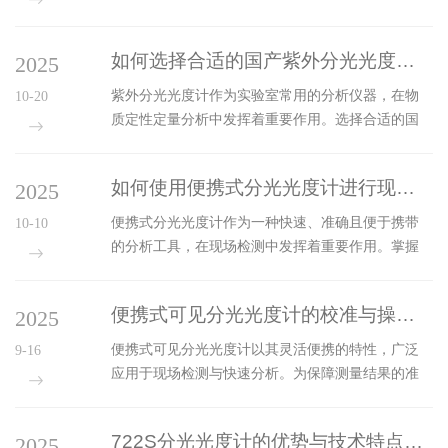
验室常规分析提供了革命性的解决方案。这种仪器
在保持性能的同时，大幅降低了使用门槛，使光谱
如何选择合适的国产紫外分光光度计进行测试？
2025
分析技术得以更广泛应用。一、直观化操作界面设
计仪器采用极简主义操作理念，通过人性化界面设
紫外分光光度计作为实验室常用的分析仪器，在物
10-20
计实现"即开即用"的便捷体验。大尺寸彩色触摸屏以
质定性定量分析中发挥着重要作用。选择合适的国
图形化方式展示所有功能选项，取代了传统复杂的
产紫外分光光度计需要综合考虑多方面因素，以确
按键菜单系统。智能引导程序会自动识别常规检测
保仪器性能满足测试需求。一、明确测试需求选择
需求，通过分步提示引导用户完成整个测量过程。
如何使用便携式分光光度计进行现场分析？
2025
国产紫外分光光度计的重要步骤是明确具体的测试
预设程序库包含常见的检测项目，用户只...
需求。需要确定待测样品的类型，包括液体、固体
便携式分光光度计作为一种快速、准确且便于携带
10-10
或气体，以及样品的光学特性。分析目的决定了仪
的分析工具，在现场检测中发挥着重要作用。掌握
器需要具备的功能，测试项目的具体要求，是选择
正确的使用方法和操作技巧，能够有效提升现场分
仪器的重要依据。应用领域的特点对仪器选择具有
析的效率和准确性。一、使用前的准备工作在进行
重要影响。不同领域对光度计的性能要求存在差
便携式可见分光光度计的校准与操作指南说明
2025
现场分析前，需要做好充分的准备工作。首先应当
异，需要根据实际应用场景确定关键参数。实验...
检查仪器的完整性和功能状态，确保光源、检测器
便携式可见分光光度计以其灵活便携的特性，广泛
9-16
和显示屏等关键部件工作正常。仪器的电池电量或
应用于现场检测与快速分析。为保障测量结果的准
电源连接需要满足现场使用需求，避免因电力问题
确性与可靠性，需严格遵循科学的校准流程与规范
影响检测过程。样品容器的选择和准备直接影响分
的操作步骤。一、​​校准是确保精准测量的基础。​​开
析结果。应当根据待测样品的性质选择合适的比色
722S分光光度计的优势与技术特点解析
2025
机预热是校准前的必要环节，通过一定时间的稳定